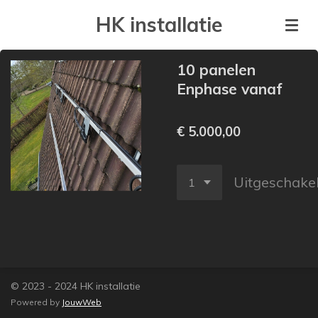
Ga
HK installatie
direct
naar
10 panelen
de
Enphase vanaf
hoofdinhoud
€ 5.000,00
Uitgeschake
© 2023 - 2024 HK installatie
Powered by
JouwWeb