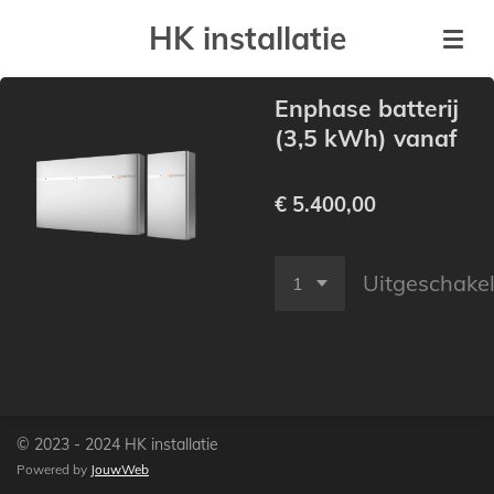
Ga
HK installatie
direct
naar
Enphase batterij
de
(3,5 kWh) vanaf
hoofdinhoud
€ 5.400,00
Uitgeschake
© 2023 - 2024 HK installatie
Powered by
JouwWeb